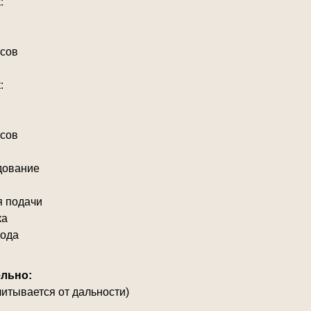
:
асов
:
асов
дование
я подачи
ка
рода
льно:
читывается от дальности)