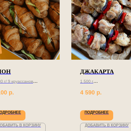
ИОН
ДЖАКАРТА
80 г/ 9 круассанов
1 500 г
100
р.
4 590
р.
ьшие круассаны,
Целых 1,5 кг куриных
ная закуска
шашлычков на компан
ОДРОБНЕЕ
ПОДРОБНЕЕ
ОБАВИТЬ В КОРЗИНУ
ДОБАВИТЬ В КОРЗИНУ