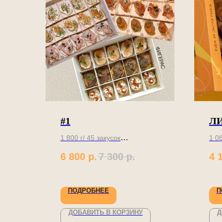
#1
Л
1 800 г/ 45 закусок
1 0
6 800
р.
7 300
р.
4 
Сет из 9 видов брускетт
Бол
сыт
ПОДРОБНЕЕ
П
ДОБАВИТЬ В КОРЗИНУ
Д