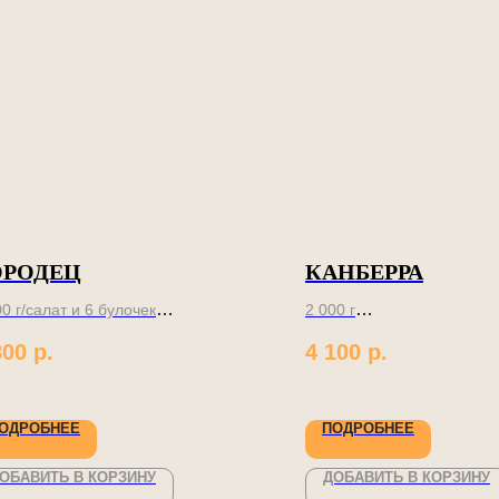
ОРОДЕЦ
КАНБЕРРА
00 г/салат и 6 булочек
2 000 г
800
р.
4 100
р.
бимый салат с
Вкуснейший гриль и
очками на компанию
цвето-терапия!
ОДРОБНЕЕ
ПОДРОБНЕЕ
ОБАВИТЬ В КОРЗИНУ
ДОБАВИТЬ В КОРЗИНУ