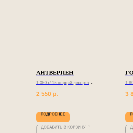
АНТВЕРПЕН
Г
1 050 г/ 15 порций десерта
1 8
2 550
р.
3 
Не успеешь оглянуться,
Лю
его уже съели
бул
ПОДРОБНЕЕ
П
ДОБАВИТЬ В КОРЗИНУ
Д