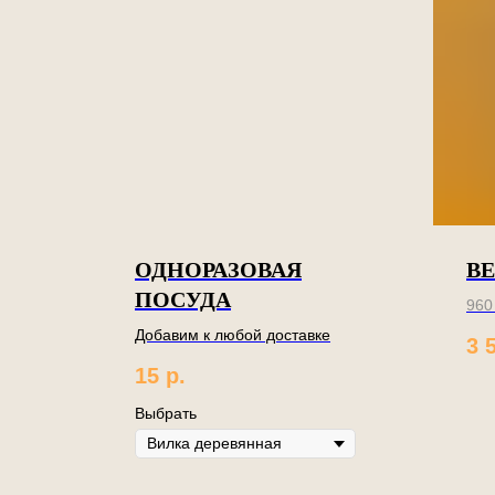
ОДНОРАЗОВАЯ
В
ПОСУДА
960
Добавим к любой доставке
3 
Вме
15
р.
пор
каж
Выбрать