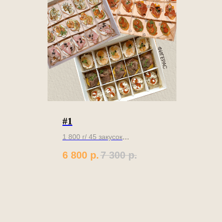
#1
1 800 г/ 45 закусок
6 800
р.
7 300
р.
ая
Сет из 9 видов брускетт