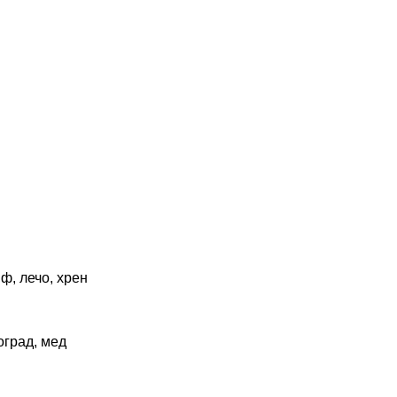
ф, лечо, хрен
оград, мед